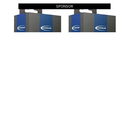
SPONSOR
あす楽 送料無料 2本セット SV19 650B、
27.5インチx2.0-2.35インチ、28インチ
x1.5-2.4インチ、29インチx1.75-2.4 仏式
バルブ長40mm 返品保証 自転車 チューブ
シュワルベ SCHWALBE 19SV 街乗り マウ
ンテンバイク